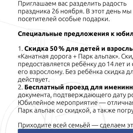
Приглашаем вас разделить радость
праздника
26 ноября
. В этот день м
посетителей особые подарки.
Специальные предложения к юби
1.
Скидка 50 % для детей и взросл
«Канатная дорога + Парк
альпак
». Ски
предоставляется ребёнку до 14 лет
его взрослому. Без ребёнка скидка д
действует.
2.
Бесплатный проезд для именин
документа, подтверждающего дату р
Юбилейное мероприятие — отличная
Парк
альпак
со скидкой, а также пог
Приходите всей семьёй — сделаем эт