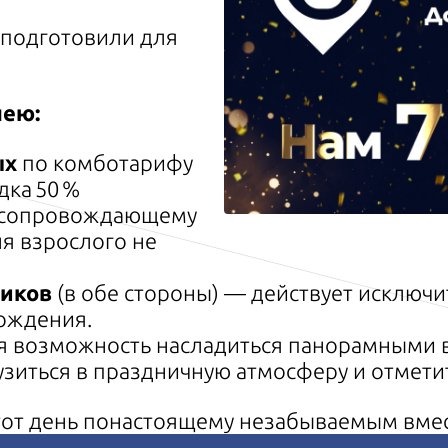
ы подготовили для
лею:
ых
по комбо
тарифу
дка 50 %
 и сопровождающему
ля взрослого не
ников
(в обе стороны) — действует исключ
ождения.
 возможность насладиться панорамными в
рузиться в праздничную атмосферу и отмет
от день по
настоящему незабываемым вмес