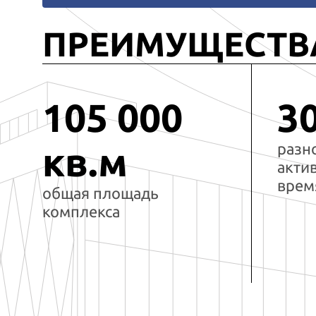
ПРЕИМУЩЕСТВ
105 000
3
разн
кв.м
акти
врем
общая площадь
комплекса