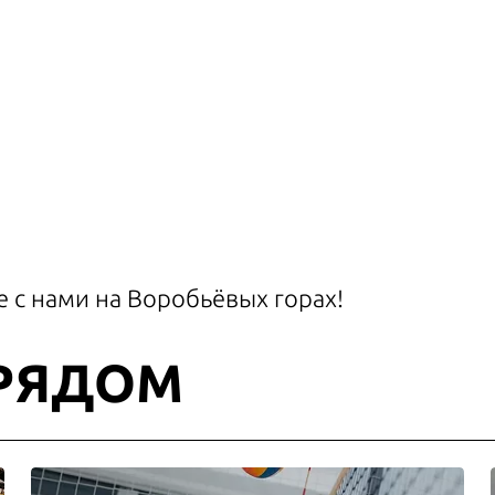
е с нами на Воробьёвых горах!
 РЯДОМ