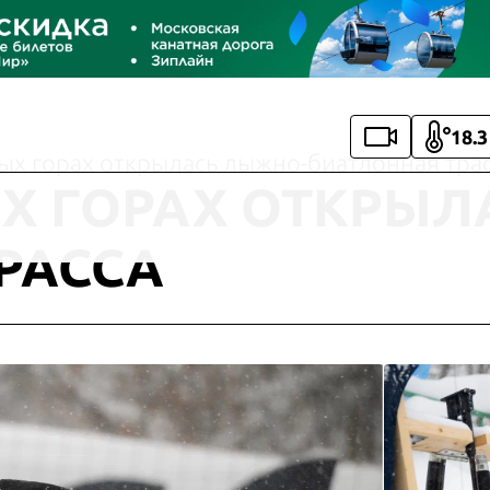
18.3
ых горах открылась лыжно-биатлонная тра
Х ГОРАХ ОТКРЫЛ
РАССА