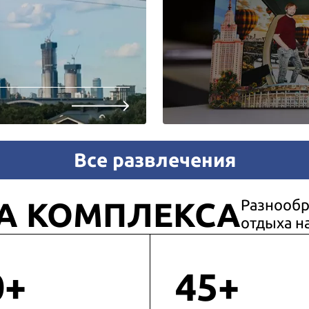
Все развлечения
А КОМПЛЕКСА
Разнообр
отдыха н
0+
45+