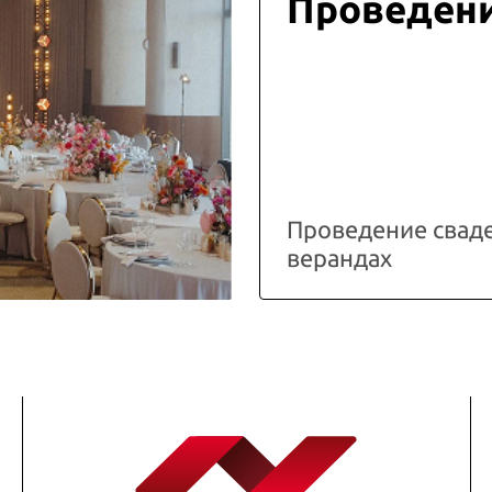
Проведени
Проведение свад
верандах