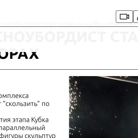
 сноубордист стал первым на Воробьевых 
СНОУБОРДИСТ СТ
ОРАХ
комплекса
 “скользить” по
тия этапа Кубка
 параллельный
фигуры скульптур