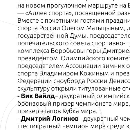
на новом прогулочном маршруте на 
— «Аллея спорта», посвященной раз
Вместе с почетными гостями праздн
спорта России Олегом Матыцыным, 
государственной Думы, председател
попечительского совета спортивно- 
комплекса Воробьевы горы Дмитрие
президентом Олимпийского комитет
председателем Ассоциации зимних 
спорта Владимиром Кожиным и пре
Федерации сноуборда России Дени
скульптуру открыли титулованные сп
- Вик Вайлд
– двукратный олимпийск
бронзовый призер чемпионата мира
призер этапов Кубка мира.
-
Дмитрий Логинов
– двукратный че
шестикратный чемпион мира среди 