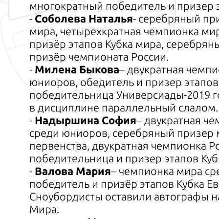
многократный победитель и призер э
-
Соболева Наталья
- серебряный пр
мира, четырехкратная чемпионка ми
призёр этапов Кубка мира, серебрян
призёр чемпионата России.
-
Милена Быкова
– двукратная чемпи
юниоров, обедитель и призер этапов
победительница Универсиады-2019 г
в дисциплине параллельный слалом.
-
Надыршина София
– двукратная ч
среди юниоров, серебряный призер
первенства, двукратная чемпионка Р
победительница и призер этапов Куб
-
Валова Мария
– чемпионка мира ср
победитель и призёр этапов Кубка Е
Сноубордисты оставили автографы на
Мира.