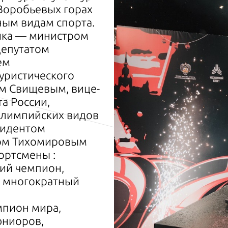
Воробьевых горах
ным видам спорта.
ика — министром
депутатом
ем
туристического
м Свищевым, вице-
а России,
олимпийских видов
зидентом
сом Тихомировым
ортсмены :
ий чемпион,
, многократный
мпион мира,
юниоров,