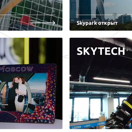
Skypark открыт
SKYTECH