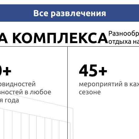
Все развлечения
А КОМПЛЕКСА
Разнообр
отдыха н
0+
45+
овидностей
мероприятий в к
вностей в любое
сезоне
я года