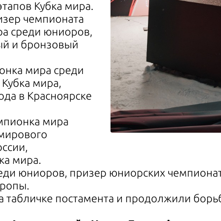
тапов Кубка мира.
изер чемпионата
ра среди юниоров,
ый и бронзовый
онка мира среди
 Кубка мира,
ода в Красноярске
емпионка мира
 мирового
оссии,
ка мира.
еди юниоров, призер юниорских чемпионат
вропы.
 табличке постамента и продолжили борьб