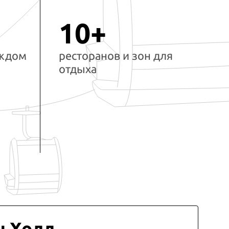
10+
аждом
ресторанов и зон для
отдыха
ы Холл