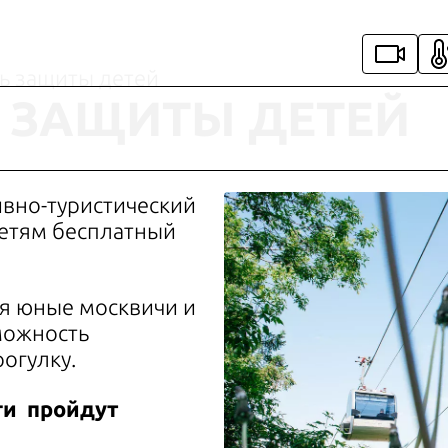
нь защиты детей
Ь ЗАЩИТЫ ДЕТЕЙ
ивно-туристический
етям бесплатный
я юные москвичи и
зможность
огулку.
ги пройдут