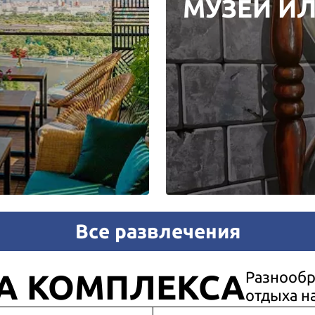
МУЗЕЙ И
Все развлечения
А КОМПЛЕКСА
Разнообр
отдыха н