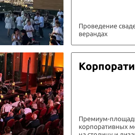
Проведение свад
верандах
Корпорати
Премиум-площадк
корпоративных м
на столицу и ди