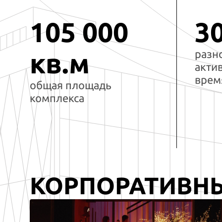
105 000
3
разн
кв.м
акти
врем
общая площадь
комплекса
КОРПОРАТИВН