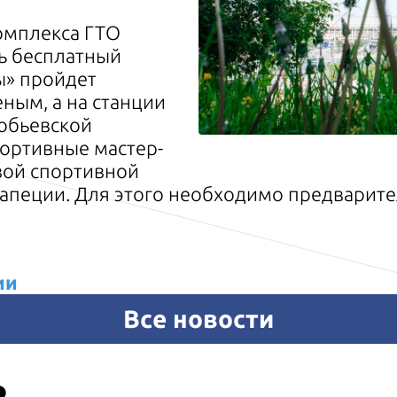
омплекса ГТО
ь бесплатный
ы» пройдет
еным, а на станции
робьевской
ортивные мастер-
вой спортивной
трапеции. Для этого необходимо предварит
ии
Все новости