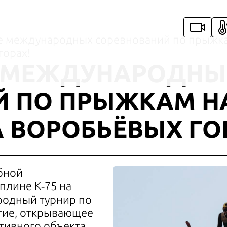
 международных соревнований по прыжкам
горах!
 МЕЖДУНАРОДНЫ
Й ПО ПРЫЖКАМ Н
 ВОРОБЬЁВЫХ ГО
абной
плине К‑75 на
родный турнир по
тие, открывающее
тивного объекта.