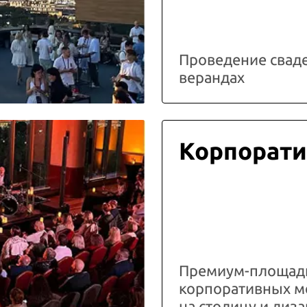
Проведение свад
верандах
Корпорати
Премиум-площадк
корпоративных м
на столицу и ди