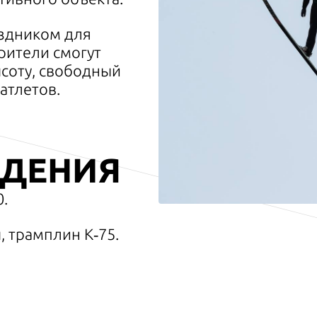
здником для
рители смогут
соту, свободный
атлетов.
ЕДЕНИЯ
0.
 трамплин К‑75.