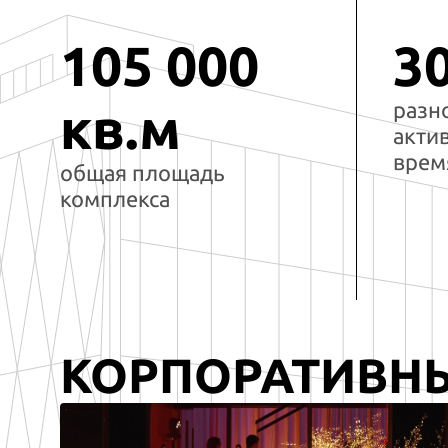
105 000
3
разн
кв.м
акти
врем
общая площадь
комплекса
КОРПОРАТИВН