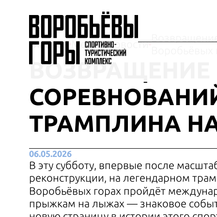
Возвращение
Главная
Медиа
Новости
Воробьёвых 
ВОЗВРАЩЕНИЕ
СОРЕВНОВАНИ
ТРАМПЛИНА НА
06.05.2026
В эту субботу, впервые после масшт
реконструкции, на легендарном трам
Воробьёвых горах пройдёт междуна
прыжкам на лыжах — знаковое собы
новую страницу в истории этого спор