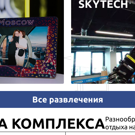
SKYTECH
Все развлечения
А КОМПЛЕКСА
Разнообр
отдыха н