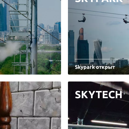
Skypark открыт
SKYTECH