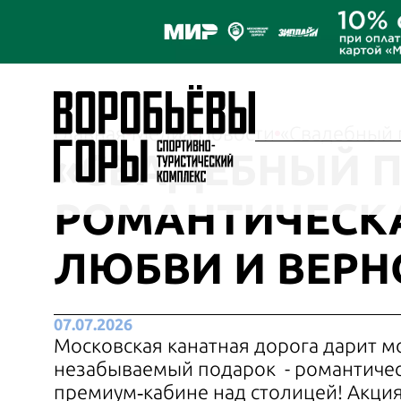
Главная
Медиа
Новости
«Свадебный 
«СВАДЕБНЫЙ П
РОМАНТИЧЕСКА
ЛЮБВИ И ВЕРН
07.07.2026
Московская канатная дорога дарит 
незабываемый подарок - романтичес
премиум‑кабине над столицей! Акци