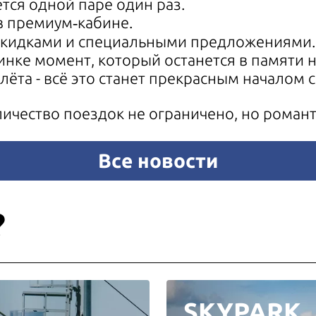
тся одной паре один раз.
 в премиум‑кабине.
 скидками и специальными предложениями.
нке момент, который останется в памяти на
та - всё это станет прекрасным началом 
личество поездок не ограничено, но романт
Все новости
?
SKYPARK