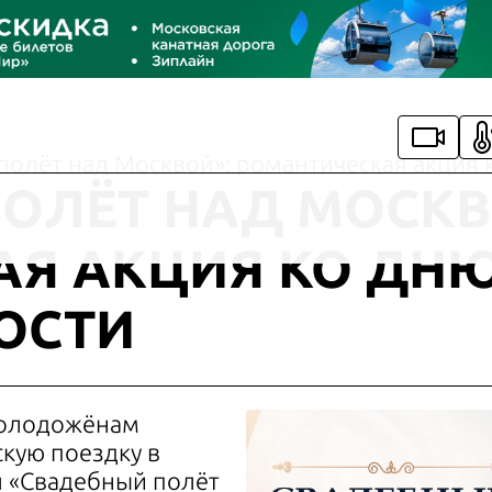
полёт над Москвой»: романтическая акция 
ОЛЁТ НАД МОСКВ
Я АКЦИЯ КО ДНЮ
ОСТИ
молодожёнам
кую поездку в
я «Свадебный полёт