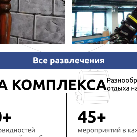
Все развлечения
А КОМПЛЕКСА
Разнообр
отдыха н
0+
45+
овидностей
мероприятий в к