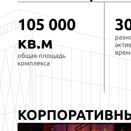
105 000
3
разн
кв.м
акти
врем
общая площадь
комплекса
КОРПОРАТИВН