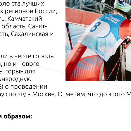
оло ста лучших
х регионов России,
ть, Камчатский
область, Санкт-
ть, Сахалинская и
ли в черте города
, но и нового
ы горы» для
ународную
S) о проведении
му спорту в Москве. Отметим, что до этого
 образом: