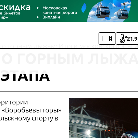
21.9
по горным лыжам: Итоги московского этап
ПО ГОРНЫМ ЛЫЖА
 ЭТАПА
ерритории
а «Воробьевы горы»
нолыжному спорту в
.