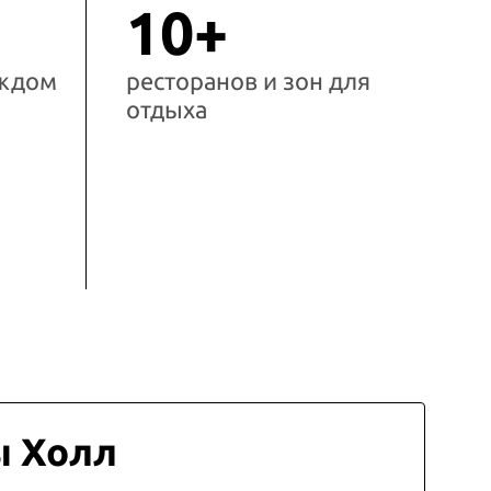
10+
аждом
ресторанов и зон для
отдыха
ы Холл