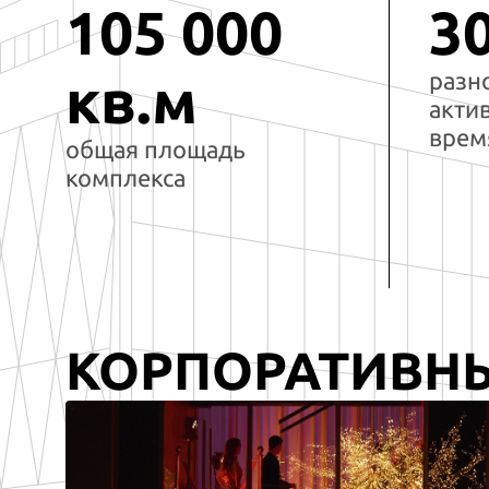
105 000
3
разн
кв.м
акти
врем
общая площадь
комплекса
КОРПОРАТИВН