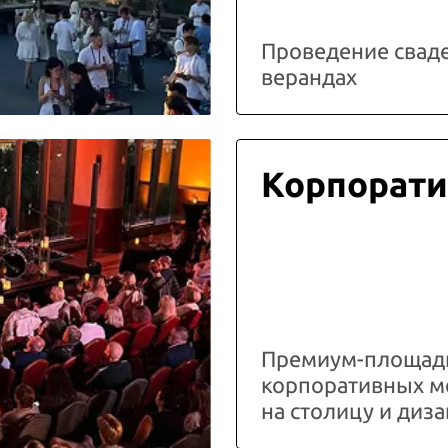
Проведение свад
верандах
Корпорати
Премиум-площадк
корпоративных м
на столицу и ди