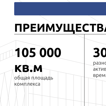
ПРЕИМУЩЕСТВ
105 000
3
разн
кв.м
акти
врем
общая площадь
комплекса