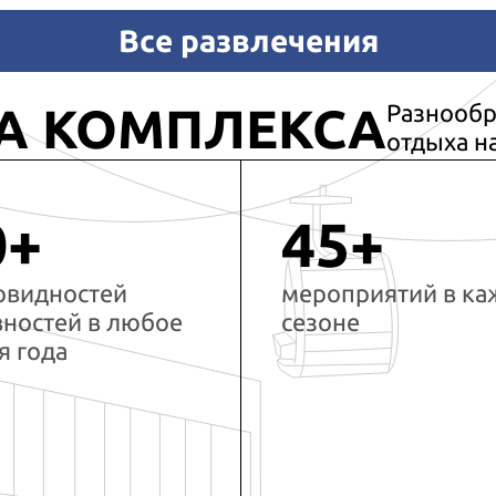
Все развлечения
А КОМПЛЕКСА
Разнообр
отдыха н
0+
45+
овидностей
мероприятий в к
вностей в любое
сезоне
я года