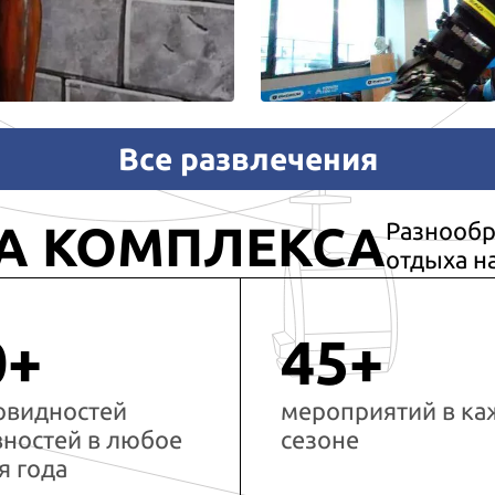
Все развлечения
А КОМПЛЕКСА
Разнообр
отдыха н
0+
45+
овидностей
мероприятий в к
вностей в любое
сезоне
я года