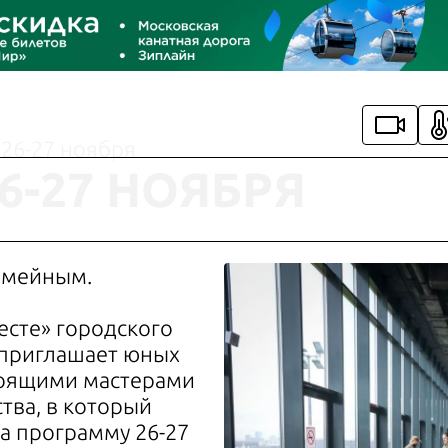
 26-27 ноября
6-27 НОЯБРЯ
емейным.
есте» городского
 приглашает юных
стоящими мастерами
ства, в который
а программу 26-27