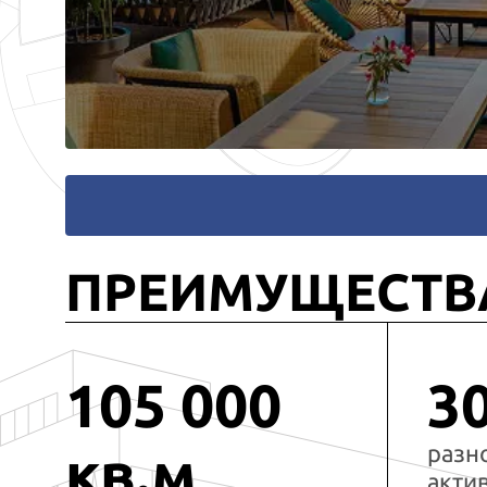
ПРЕИМУЩЕСТВ
105 000
3
разн
кв.м
акти