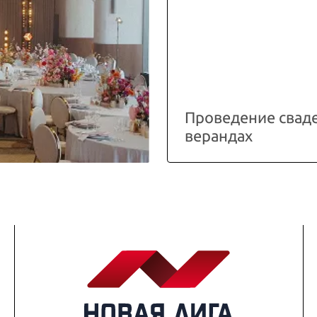
Проведение свад
верандах