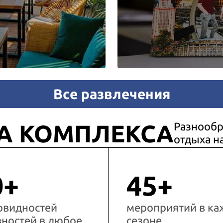
Все развлечения
А КОМПЛЕКСА
Разнообр
отдыха н
0+
45+
овидностей
мероприятий в к
вностей в любое
сезоне