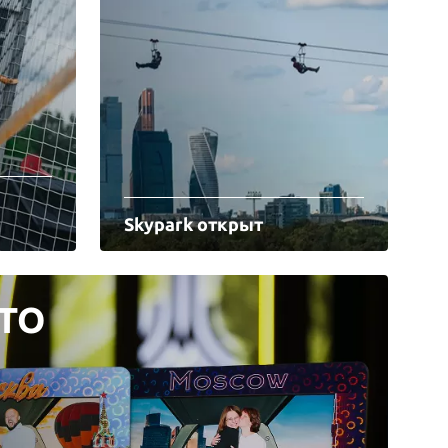
Skypark открыт
ТО