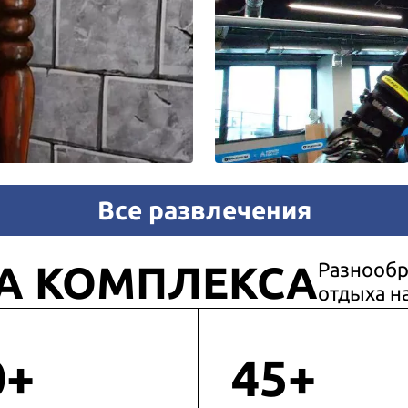
Все развлечения
А КОМПЛЕКСА
Разнообр
отдыха н
0+
45+