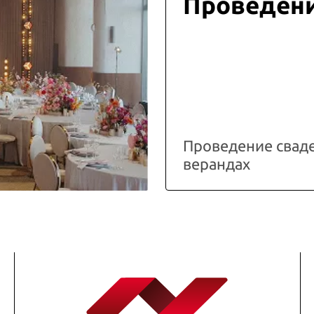
Проведени
Проведение свад
верандах