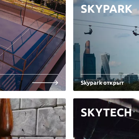
SKYPARK
Skypark открыт
SKYTECH