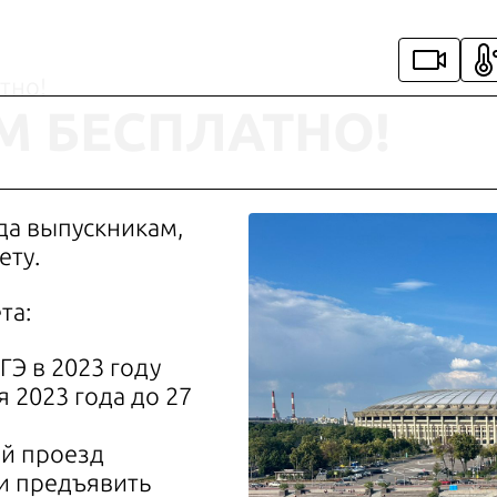
тно!
М БЕСПЛАТНО!
да выпускникам,
ету.
та:
ЕГЭ в 2023 году
я 2023 года до 27
ый проезд
и предъявить